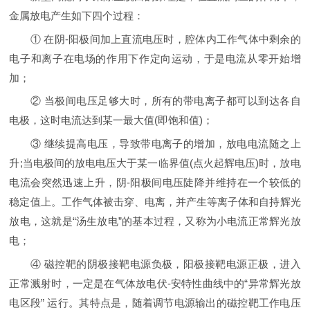
金属放电产生如下四个过程：
① 在阴-阳极间加上直流电压时，腔体内工作气体中剩余的
电子和离子在电场的作用下作定向运动，于是电流从零开始增
加；
② 当极间电压足够大时，所有的带电离子都可以到达各自
电极，这时电流达到某一最大值(即饱和值)；
③ 继续提高电压，导致带电离子的增加，放电电流随之上
升;当电极间的放电电压大于某一临界值(点火起辉电压)时，放电
电流会突然迅速上升，阴-阳极间电压陡降并维持在一个较低的
稳定值上。工作气体被击穿、电离，并产生等离子体和自持辉光
放电，这就是“汤生放电”的基本过程，又称为小电流正常辉光放
电；
④ 磁控靶的阴极接靶电源负极，阳极接靶电源正极，进入
正常溅射时，一定是在气体放电伏-安特性曲线中的“异常辉光放
电区段” 运行。其特点是，随着调节电源输出的磁控靶工作电压