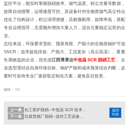
监控平台，能实时掌握脱硝效率、烟气温度、粉尘含量等数据，
故障自动报警，运维难度可控。其设备针对生物质烟气高尘特点
优化了结构设计，积尘清理便捷，且耐腐耐用、故障率低，搭配
专业运维指导，无需额外增加大量人力，适合注重稳定运营的企
业。
总结来说，环保要求宽松、预算有限、产能小的生物质锅炉可选
SNCR；追求超低排放、产能大、工况复杂（高尘高湿）、看重
长期效益的企业，优先选
江西博莱达
中低温 SCR 脱硝工艺
。企
业选型需结合自身环保目标、锅炉产能和成本预算综合判断，必
要时可咨询专业厂家获取定制化方案，避免盲目投资。
编辑： YU
上一条
化工窑炉脱硝--中低温 SCR 技术的适配优势与应用
返回
列表
下一条
垃圾焚烧厂脱硝--选对工艺设备，合规又省钱