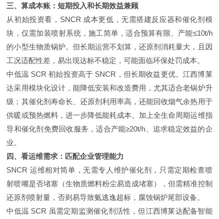
三、算成本账：短期投入和长期效益兼顾
从初始投资看，SNCR 成本更低，无需搭建反应器和催化剂模
块，仅需加装喷射系统，施工简单，适合预算有限、产能≤10t/h
的小型生物质锅炉。但长期运营不划算，还原剂消耗量大，且因
工况适配性差，易出现达标不稳定，可能面临环保处罚成本。
中低温 SCR 初始投资高于 SNCR，但长期收益更优。江西博莱
达采用模块化设计，能降低安装和改造费用，尤其适合老锅炉升
级；其催化剂寿命长、还原剂利用率高，还能回收烟气余热用于
供暖或预热燃料，进一步降低能耗成本。加上全生命周期运维指
导和催化剂免费回收服务，适合产能≥20t/h、追求稳定效益的企
业。
四、看运维需求：匹配企业管理能力
SNCR 运维相对简单，无需专人维护催化剂，只需定期检查喷
射喷嘴是否堵塞（生物质燃料粉尘易造成堵塞），但需精准控制
还原剂喷射量，否则易导致氨逃逸超标，腐蚀锅炉尾部设备。
中低温 SCR 虽需定期监测催化剂活性，但江西博莱达配备智能