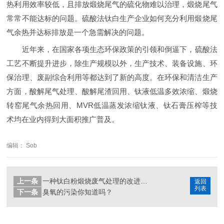
热利用效率较低，且排放煅烧尾气的硫化物难以治理，煅烧尾气
常常不能达标的问题。硫酸法钛白生产企业如何充分利用煅烧尾
气余热并达标排放是一个急需解决的问题。
近年来，在国家各项生态环保政策的引领和倒逼下，硫酸法
工艺不断提升进步，除生产规模以外，生产技术、装备设施、环
保治理、废副综合利用等都达到了新的高度。在环保和清洁生产
方面，酸解尾气处理、酸解尾渣回用、钛液低温多效浓缩、煅烧
转窑尾气余热回用、MVR低温蒸发浓缩钛液、钛石膏压榨等技
术均在业内得到大面积推广普及。
编辑： Sob
上一条
一种钛白粉煅烧废气处理的改进技术方法
返回
列表
下一条
臭氧的污染你知道吗？