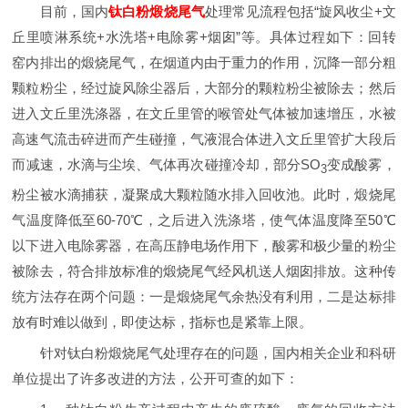
目前，国内
钛白粉煅烧尾气
处理常见流程包括“旋风收尘+文
丘里喷淋系统+水洗塔+电除雾+烟囱”等。具体过程如下：回转
窑内排出的煅烧尾气，在烟道内由于重力的作用，沉降一部分粗
颗粒粉尘，经过旋风除尘器后，大部分的颗粒粉尘被除去；然后
进入文丘里洗涤器，在文丘里管的喉管处气体被加速增压，水被
高速气流击碎进而产生碰撞，气液混合体进入文丘里管扩大段后
而减速，水滴与尘埃、气体再次碰撞冷却，部分SO
变成酸雾，
3
粉尘被水滴捕获，凝聚成大颗粒随水排入回收池。此时，煅烧尾
气温度降低至60-70℃，之后进入洗涤塔，使气体温度降至50℃
以下进入电除雾器，在高压静电场作用下，酸雾和极少量的粉尘
被除去，符合排放标准的煅烧尾气经风机送人烟囱排放。这种传
统方法存在两个问题：一是煅烧尾气余热没有利用，二是达标排
放有时难以做到，即使达标，指标也是紧靠上限。
针对钛白粉煅烧尾气处理存在的问题，国内相关企业和科研
单位提出了许多改进的方法，公开可查的如下：