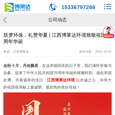
15336797268
公司动态
筑梦环保，礼赞华夏 | 江西博莱达环境致敬祖国76
周年华诞
来源： 江西博莱达
发布日期： 2025-10-01
金秋十月，丹桂飘香
，在这举国同庆的日子里，我们满怀崇敬与
自豪，迎来了中华人民共和国76周年华诞的璀璨时刻。值此举国
欢腾、共襄盛举的佳日，
江西博莱达环境
以赤诚之心，向伟大
的祖国母亲献上最诚挚、最炽热的美好祝福！