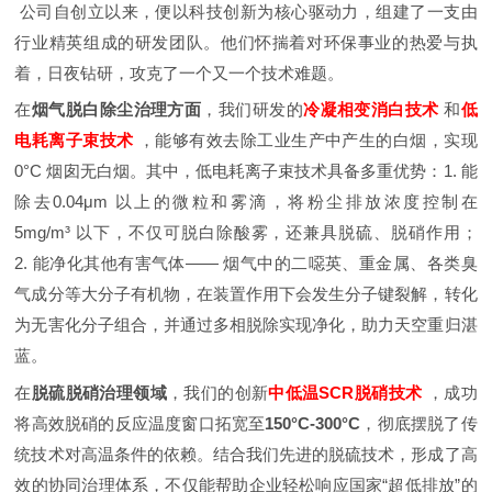
公司自创立以来，便以科技创新为核心驱动力，组建了一支由
行业精英组成的研发团队。他们怀揣着对环保事业的热爱与执
着，日夜钻研，攻克了一个又一个技术难题。
在
烟气脱白除尘治理方面
，我们研发的
冷凝相变消白技术
和
低
电耗离子束技术
，能够有效去除工业生产中产生的白烟，实现
0°C 烟囱无白烟。其中，低电耗离子束技术具备多重优势：1. 能
除去0.04μm 以上的微粒和雾滴，将粉尘排放浓度控制在
5mg/m³ 以下，不仅可脱白除酸雾，还兼具脱硫、脱硝作用；
2. 能净化其他有害气体—— 烟气中的二噁英、重金属、各类臭
气成分等大分子有机物，在装置作用下会发生分子键裂解，转化
为无害化分子组合，并通过多相脱除实现净化，助力天空重归湛
蓝。
在
脱硫脱硝治理领域
，我们的创新
中低温SCR脱硝技术
，成功
将高效脱硝的反应温度窗口拓宽至
150°C-300°C
，彻底摆脱了传
统技术对高温条件的依赖。结合我们先进的脱硫技术，形成了高
效的协同治理体系，不仅能帮助企业轻松响应国家“超低排放”的