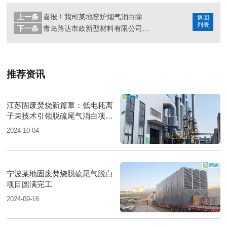
上一条
喜报！我司某地窑炉烟气消白除尘项目圆满调试验收
返回
列表
下一条
青岛路达市政新型材料有限公司莅临我司共探砂石烘干尾气消白技术
推荐资讯
江苏固废焚烧新篇章：低电耗离
子束技术引领脱硫尾气消白项目
圆满落成
2024-10-04
宁波某地固废焚烧脱硫尾气脱白
项目圆满完工
2024-09-16