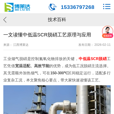
15336797268
技术百科
一文读懂中低温SCR脱硝工艺原理与应用
来源： 江西博莱达
发布日期： 2026-02-11
工业烟气脱硝是控制氮氧化物排放的关键，
中低温SCR脱硝
工
艺凭借
宽温适配、高效节能
的优势，成为低工况脱硝主流选择。
其无需额外加热烟气，可在
150-300℃
区间稳定运行，适配多行
业复杂工况，本文聚焦核心要点，带大家快速读懂该工艺。