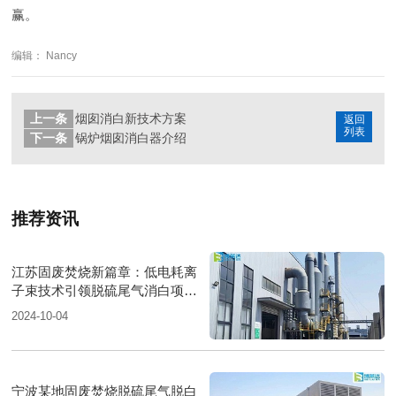
赢。
编辑： Nancy
上一条
烟囱消白新技术方案
返回
列表
下一条
锅炉烟囱消白器介绍
推荐资讯
江苏固废焚烧新篇章：低电耗离
子束技术引领脱硫尾气消白项目
圆满落成
2024-10-04
宁波某地固废焚烧脱硫尾气脱白