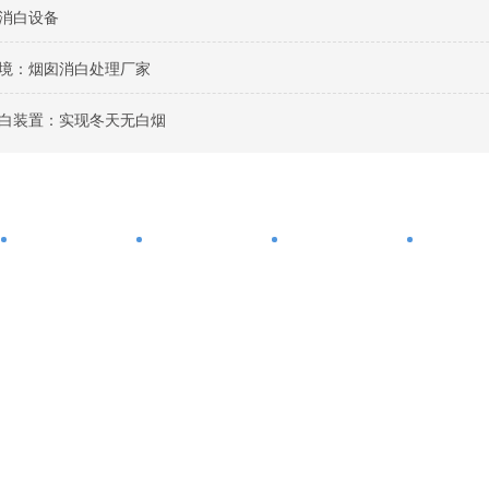
消白设备
境：烟囱消白处理厂家
白装置：实现冬天无白烟
干法脱硫脱硝
湿法脱硫脱硝
脱硫脱硝方案
产品中
友情链接
LINKS