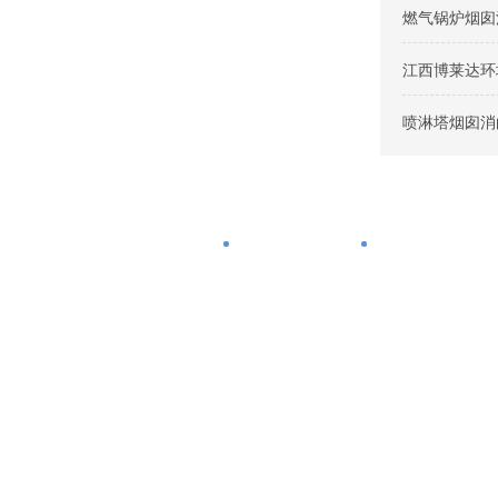
燃气锅炉烟囱
江西博莱达环
喷淋塔烟囱消
首页
烟气脱白方法
烟气消白方案
联系我们
CONTACT US