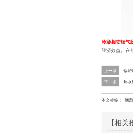
冷凝相变烟气
经济效益。在
上一条
锅炉
下一条
热水
本文标签：
烟囱
【相关