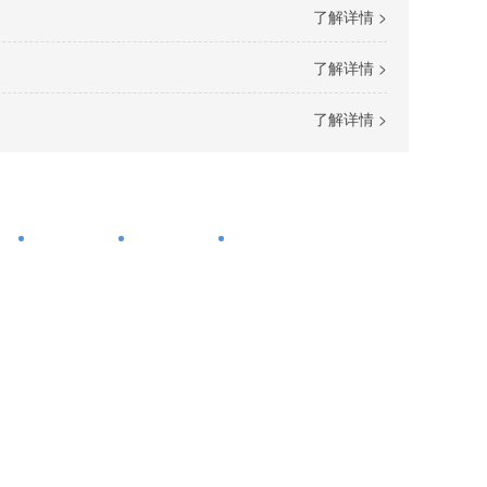
了解详情 >
了解详情 >
了解详情 >
心
工程案例
走进我们
网站地图
21年专注
工业废气治理