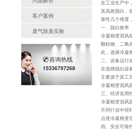
问题解答
在工业生产中
其高效脱白、
客户案例
靠性几个维度
一、脱白效率
废气除臭实验
冷凝相变混风
颗粒物、二氧
此，选择冷凝
咨询热线
二、设备运行
15336797268
在选择脱白设
主要源于其工
冷凝相变混风
三、经济实用
冷凝相变混风
不同行业中得
点使冷凝相变
四、安全可靠