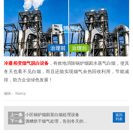
冷凝相变烟气脱白设备
，有效地消除锅炉烟囱水蒸气白烟，使其
冬天也看不见白烟，而且还能实现烟气余热回收利用，节能减
排，助力企业绿色发展！
编辑： Nancy
上一条
小区锅炉烟囱冒白烟处理设备
返回
列表
下一条
酒糟烘干烟气处理，告别冬天的白烟