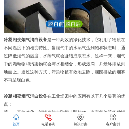
冷凝相变烟气消白设备
是一种高效的净化技术，它利用了物质在
不同温度下的相变特性。当烟气中的水蒸气达到饱和状态时，通
过降低烟气的温度，水蒸气就会凝结成液态水。这样一来，烟气
中的颗粒物和污染物就会与水相结合，形成液滴，并最终排放到
地面上。通过这种方式，污染物被有效地去除，烟囱排放的烟雾
不再呈现白色。
冷凝相变烟气消白设备
在工业烟囱中的应用有以下几个显著的优
点：
第一，高效净化。能够有效去除细小颗粒物、有害气体等多种污
染物，大大提高了烟气的净化效率。
首页
电话咨询
解决方案
客户案例
第二，节能环保。能够有效地回收烟气中的热能和水分，降低了