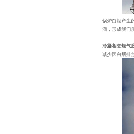
锅炉白烟产生
滴，形成我们
冷凝相变烟气
减少因白烟排