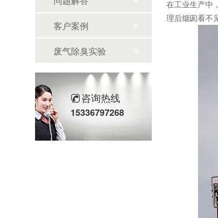
问题解答
在工业生产中
理后烟囱看不
客户案例
废气除臭实验
咨询热线
15336797268