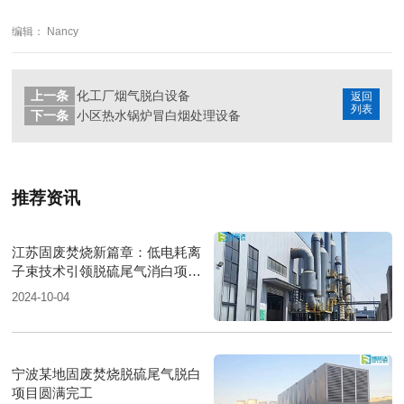
编辑： Nancy
上一条
化工厂烟气脱白设备
返回
列表
下一条
小区热水锅炉冒白烟处理设备
推荐资讯
江苏固废焚烧新篇章：低电耗离
子束技术引领脱硫尾气消白项目
圆满落成
2024-10-04
宁波某地固废焚烧脱硫尾气脱白
项目圆满完工