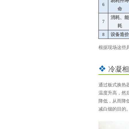
易耗件寿
6
命
消耗、能
7
耗
8
设备造价
根据现场这些
冷凝相
通过板式换热
温度升高，然
降低，从而降
减白烟的目的