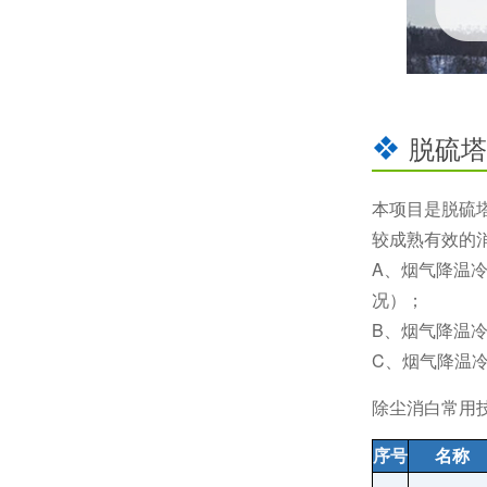
脱硫塔
本项目是脱硫
较成熟有效的
A、烟气降温
况）；
B、烟气降温冷
C、烟气降温
除尘消白常用
序号
名称