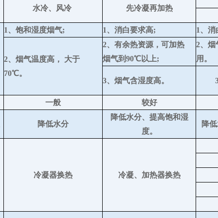
水冷、风冷
先冷凝再加热
1、饱和湿度烟气;
1、消白要求高;
1、消
2、有余热资源，可加热
2、
烟气到90
℃
以上;
用。
2、烟
气温度高，
大于
70℃。
3、烟气含湿度高。
一般
较好
降低水分、提高饱和湿
降低水分
降低
度。
冷凝器换热
冷凝、加热器换
热