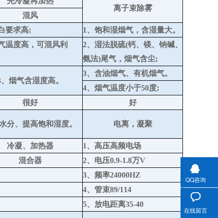
先冷凝
再加热
离子束除雾
混风
白要求高;
1、饱和
湿烟气，含湿量大。
烟气温度高，可混风利
2、湿
法脱硫(钙、镁、钠碱、
氨法)尾气，烟气含尘;
3、含油烟气、有机烟气。
3、烟气含湿度高。
4、烟气温度小于50度;
很好
好
水分、
提高饱和湿度。
电离，凝聚
冷凝、加热器
1、高压高频电场
混合器
2、电压0.9-1.8万V
3、频率24000HZ
QQ咨询
4、管束89/114
5、放电距离35-40
在线留言