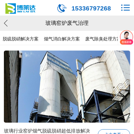
15336797268
玻璃窑炉废气治理
脱硫脱硝解决方案
烟气消白解决方案
废气除臭处理方案
各
玻璃行业窑炉烟气脱硫脱硝超低排放解决