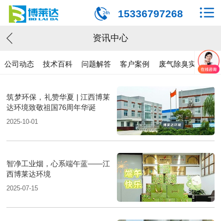
15336797268
资讯中心
公司动态
技术百科
问题解答
客户案例
废气除臭实验
筑梦环保，礼赞华夏 | 江西博莱
达环境致敬祖国76周年华诞
2025-10-01
智净工业烟，心系端午蓝——江
西博莱达环境
2025-07-15