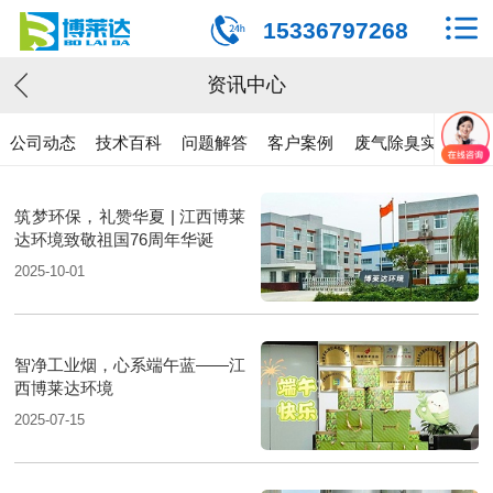
15336797268
资讯中心
公司动态
技术百科
问题解答
客户案例
废气除臭实验
筑梦环保，礼赞华夏 | 江西博莱
达环境致敬祖国76周年华诞
2025-10-01
智净工业烟，心系端午蓝——江
西博莱达环境
2025-07-15