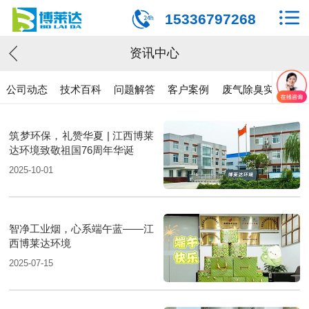
15336797268
资讯中心
公司动态
技术百科
问题解答
客户案例
废气除臭实验
筑梦环保，礼赞华夏 | 江西博莱
达环境致敬祖国76周年华诞
2025-10-01
智净工业烟，心系端午蓝——江
西博莱达环境
2025-07-15